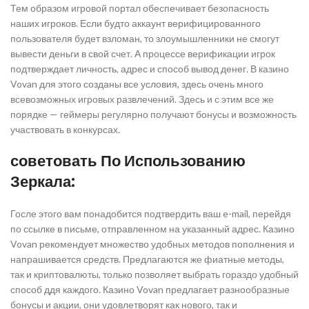
Тем образом игровой портал обеспечивает безопасность
наших игроков. Если будто аккаунт верифицированного
пользователя будет взломан, то злоумышленники не смогут
вывести деньги в свой счет. А процессе верификации игрок
подтверждает личность, адрес и способ вывод денег. В казино
Vovan для этого созданы все условия, здесь очень много
всевозможных игровых развлечений. Здесь и с этим все же
порядке — геймеры регулярно получают бонусы и возможность
участвовать в конкурсах.
советовать По Использованию
Зеркала:
Госле этого вам понадобится подтвердить ваш e-mail, перейдя
по ссылке в письме, отправленном на указанный адрес. Казино
Vovan рекомендует множество удобных методов пополнения и
напрашивается средств. Предлагаются же фиатные методы,
так и криптовалюты, только позволяет выбрать гораздо удобный
способ ддя каждого. Казино Vovan предлагает разнообразные
бонусы и акции, они удовлетворят как нового, так и