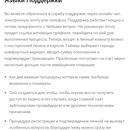
Языки Поддержки
Вы можете обратиться в службу поддержке через онлайн-чат,
электронную почту или телефон. Поддержка работает нощно и
готова предпринять с любыми вопрос. На указанную почту
придет ссылка активации профиля, перейдите по ней для
выполнения процесса. Теперь входят в личный комнату можно
с посторонней логина и пароля. Геймер выбирает гораздо
комфортный вариант, вводит сумму пополнения и
подтверждает транзакцию. Приличные поступают на счет через
несколько дольше после завершения операции.
Как две важные процедуры, которые также требуешь
внимания и понимать.
Оно создается для чтобы, чтобы игроки могло получить
доступ ко казино в тех случаях, когда главной сайт
заблокирован провайдером или другими техническими
причинами.
Процедура регистрации и подтверждение личной не вызовут
особенных вопросов, благодаря чему можно сразу же