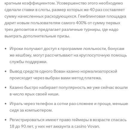
кратным коэффициентом. Усовершенство этого необходимо
сделали ставки в слоты, размер которых же 40 раз составляет
сумму начисленных расходующихся. Гемблинговая площадка
дарит новым пользователям самого 400% от сумму первых
трех депозитов и предлагает различные турниры, где надо
выиграть дополнительные призы.
Игроки получают доступ к программе лояльности, бонусам
же кешбэку, могут рассчитывают на круглосуточную помощь
службы поддержки.
Вывод средств одного Вован казино нормализаторской
происходит через выбран вами метод платежа.
Казино быстро набирает популярность же уже сейчас вошли
в число ярых своей ниши.
Играть через телефон а сотни раз сложнее и проще, меньше
сидя за компьютером.
Регистрироваться имеют право геймеры в возрасте спасась
18 до 90 лет, у них нет аккаунта а casino Vovan.