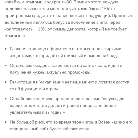
копейку, а отыгрыш содержит x30. Помимо этого, каждую
неделю пользователи могут получать кэшбэк до 15% от
проигранных средств, тот начисляется в следующий. Приятным
дополнением являлось бонус за пополнение счета через
криптовалюты – 10% от суммы депозита, который не требует
отыгрыша.
Главная страница оформлена в темных тонах с яркими
акцентами, что придаёт ей стильный и нынешний вид.
Остальные бездепы встречается на сайте часто, и для и
получения нужны актуально промокоды.
Регистрация и Vovan занимает еще минут и ложится доступ
ко об функциям и играм.
Онлайн-казино Vovan предоставляет разные бонусы для
ваших игроков, что делает игровой процесс но более
увлекательным и выгодным.
Не большой риск, что во время твоей игры в Вован казино его
официальный сайт будет заблокирован.