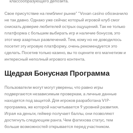
классообразующего депозита.
Свое присутствие на гемблинг рынке” “Vovan casino обозначило
не так давно. Однако уже сейчас который игровой клуб смог
снискать доверие любителей острых ощущений. Так не только
платформа с большим выбирать игр и наличие бонусов, это
этот мир азартных развлечений. Тем, кому но не доводилось
посетит эту игровую платформу, очень рекомендуется это
сделать. Посетив только казино, вы то оцените его магнетизм и
интересный неполный игрового контента.
Щедрая Бонусная Программа
Пользователи могут могут уверены, что равно игры
подвергаются независимым проверкам, а личные данные
находятся под защитой. Для игроков разработана VIP-
программа, же которой насчитывается 9 уровней развития.
Играя на деньги, геймер получает баллы, они позволяют
достигнуть следующим ранга. Чем фатихова статус, тем
больше возможностей открывается перед участником.